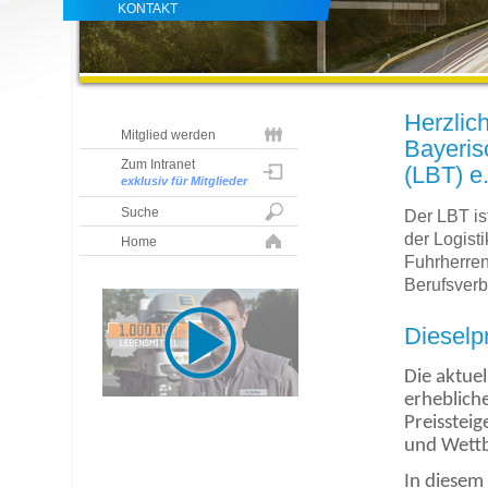
KONTAKT
Herzlic
Mitglied werden
Bayeris
Zum Intranet
(LBT) e.
exklusiv für Mitglieder
Suche
Der LBT is
der Logist
Home
Fuhrherren
Berufsverb
Dieselp
Die aktuel
erheblich
Preisstei
und Wettb
In diesem