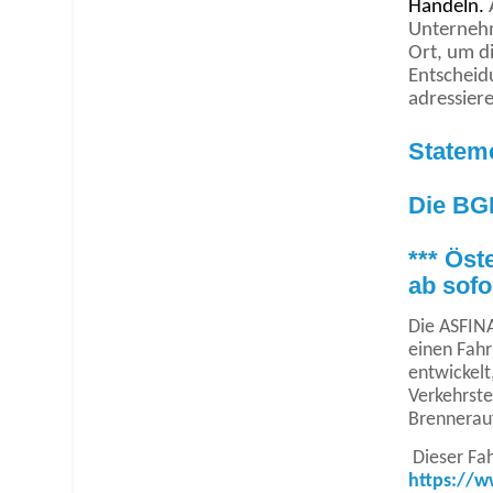
Handeln.
Unternehm
Ort, um d
Entscheid
adressier
Stateme
Die BGL
*** Öst
ab sofo
Die ASFIN
einen Fahr
entwickelt
Verkehrste
Brennerau
Dieser Fah
https://w