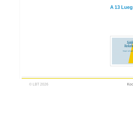
A 13 Lueg
© LBT 2026
Koo