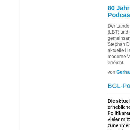
80 Jah
Podcast
Der Landes
(LBT) und 
gemeinsam
Stephan D
aktuelle H
moderne V
erreicht.
von
Gerha
BGL-Pol
Die aktuel
erheblich
Politikare
vieler mit
zunehmend