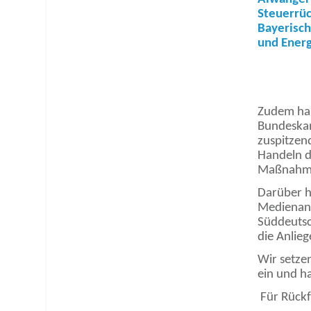
Steuerrüc
Bayerisch
und Energ
Zudem hab
Bundeskanz
zuspitzen
Handeln d
Maßnahme
Darüber h
Medienan
Süddeutsc
die Anlie
Wir setze
ein und h
Für Rückf