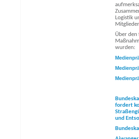
aufmerksa
Zusammen
Logistik u
Mitglieder
Über den 
Maßnahme
wurden:
Medienprä
Medienprä
Medienprä
Bundeskan
fordert k
Straßengü
und Entso
Bundeska
Aiwanger: